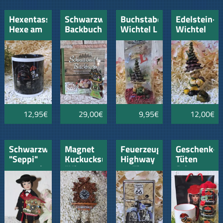
Hexentasse
Schwarzwälder
Buchstaben
Edelstein-
Hexe am
Backbuch
Wichtel L
Wichtel
Backofen
mit
"Seppl"
"Tigerauge"
Kirschlikör
Zwilling
Bäumle
Magnet
Schwarzwaldmotiv
12,95€
29,00€
9,95€
12,00€
Schwarzwaldbub
Magnet
Feuerzeug
Geschenk-
"Seppi"
Kuckucksuhr
Highway
Tüten
17cm mit
"Hinterzarten"
66 The
Schwarzwal
Kuckucksuhr
Mother
Biene 3
Road
mit drei
Sorten
Honig