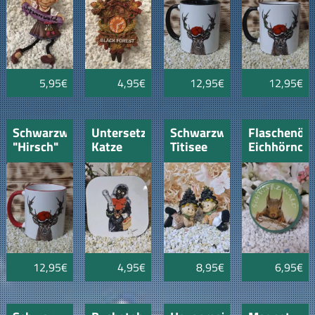
5,95€
4,95€
12,95€
12,95€
Schwarzwaldtasse
Untersetzer
Schwarzwaldwichtele
Flaschenöff
"Hirsch"
Katze
Titisee
Eichhörnch
rotemRand
Hardt
schwarz
12,95€
4,95€
8,95€
6,95€