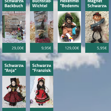
Schwarzwälder
Buchstaben
Hexenmeister
Magnet
Backbuch
Wichtel
"Bodenmais"
Schwarzwal
mit
M "Loisl"
"Seppel"
Kirschlikör
Bäumle
Magnet
Schwarzwaldbub
29,00€
9,95€
129,00€
5,95€
Schwarzwaldmädel
Schwarzwaldmädl
"Anja"
"Franziska"
17cm
30cm