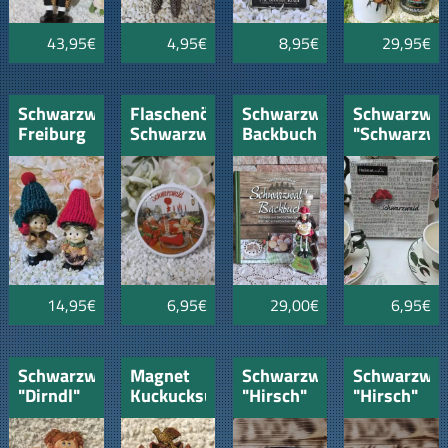
43,95€
4,95€
8,95€
29,95€
Schwarzwaldwichtele
Flaschenöffner
Schwarzwälder
Schwarzwal
Freiburg
Schwarzwald
Backbuch
"Schwarzwa
mit
Vesper
mit
Bollenhut
Wollmützen
Kirschlikör
und
Bäumle
Schrift
Magnet
Schwarzwaldmädel
14,95€
6,95€
29,00€
6,95€
Schwarzwälder
Magnet
Schwarzwaldtasse
Schwarzwal
"Dirndl"
Kuckucksuhr
"Hirsch"
"Hirsch"
"Sasbach"
schwarz/weiss
schwarzer
Rand