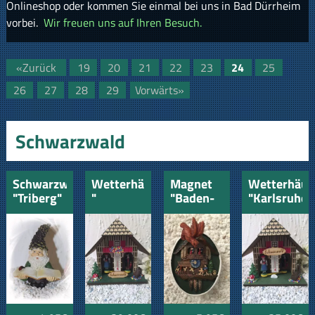
Onlineshop oder kommen Sie einmal bei uns in Bad Dürrheim
vorbei.
Wir freuen uns auf Ihren Besuch.
«Zurück
19
20
21
22
23
24
25
26
27
28
29
Vorwärts»
Schwarzwald
Schwarzwaldzwerg
Wetterhäusle
Magnet
Wetterhäus
"Triberg"
"
"Baden-
"Karlsruhe"
neutral
Nordstetten"
Baden"