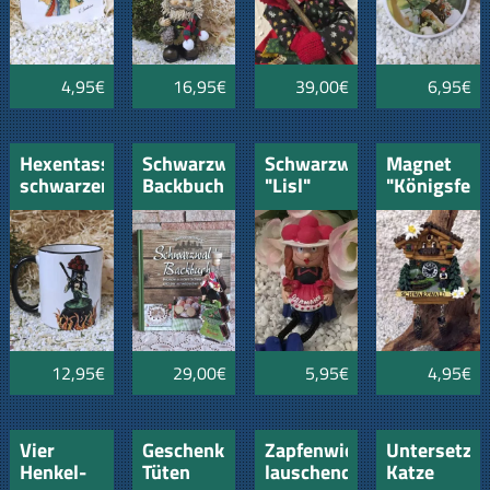
Eichhörnchen
4,95€
16,95€
39,00€
6,95€
Hexentasse
Schwarzwälder
Schwarzwaldmädl
Magnet
schwarzer
Backbuch
"Lisl"
"Königsfeld
Rand
mit
schwarzer
Kirschlikör
Henkel
Bäumle
Magnet
Liebespaar
12,95€
29,00€
5,95€
4,95€
Vier
Geschenk-
Zapfenwichtele
Untersetzer
Henkel-
Tüten
lauschend
Katze