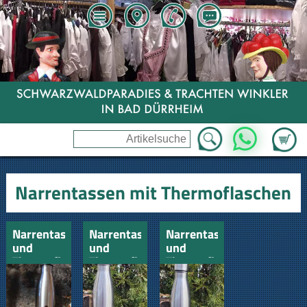
Zum Wa
WhatsApp
Narrentassen mit Thermoflaschen
Narrentasse
Narrentasse
Narrentasse
und
und
und
Thermoflasche
Thermoflasche
Thermoflasche
Hexe
Narro
Federhannes