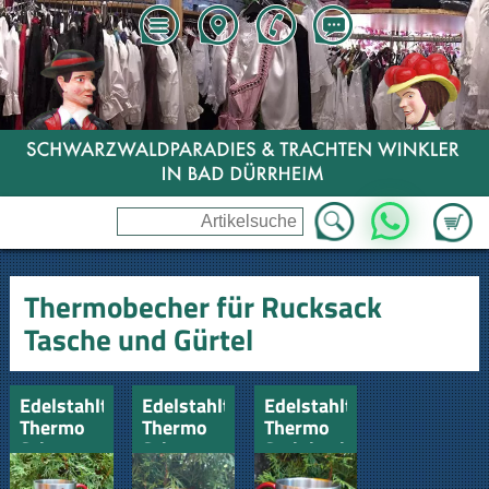
Zum Wa
WhatsApp
Thermobecher für Rucksack
Tasche und Gürtel
Edelstahltasse
Edelstahltasse
Edelstahltasse
Thermo
Thermo
Thermo
Schwarzwald-
Schwarzwaldbiene
Steinbock
Hexe