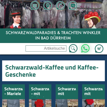
Zum Wa
WhatsApp
Schwarzwald-Kaffee und Kaffee-
Geschenke
Schwarzwaldkaffee
Schwarzwaldkaffee
Schwarzwaldkaffee
Schwarzwal
- Mariele
- mit
mit
mit
250gr
Bollenhut
Espressotasse
Espressota
Schwarzwal