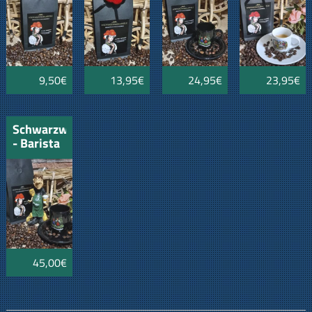
9,50€
13,95€
24,95€
23,95€
Schwarzwaldkaffee
- Barista
und
Tasse
45,00€