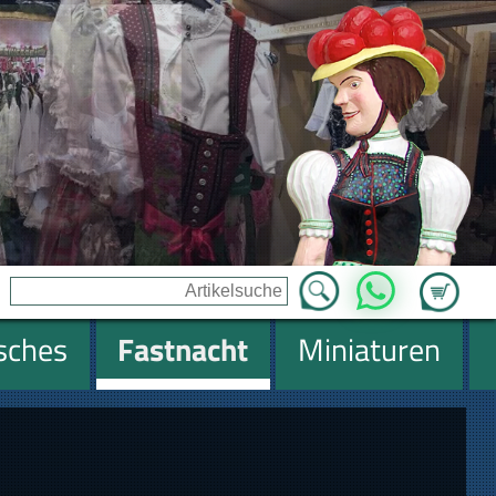
Zum Ware
WhatsApp
isches
Fastnacht
Miniaturen