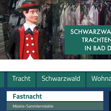
Tracht
Schwarzwald
Wohna
Geschenke
Fastnacht
Mäskle-Sammlermäskle