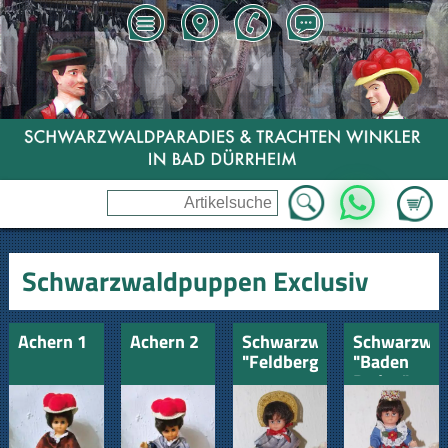
Zum Wa
WhatsApp
Schwarzwaldpuppen Exclusiv
Achern 1
Achern 2
Schwarzwaldmädel
Schwarzwa
"Feldberg"
"Baden
Baden"
Hochzeit