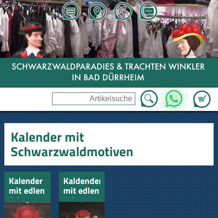
Zum Wa
WhatsApp
Kalender mit
Schwarzwaldmotiven
Kalender
Kaldender
mit edlen
mit edlen
Schwarzwaldmotiven
Schwarzwaldmotiven
2027
2026