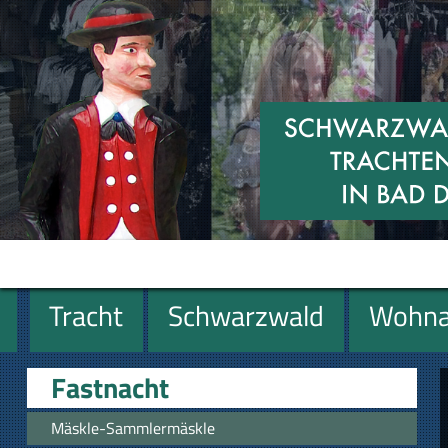
Tracht
Schwarzwald
Wohna
Geschenke
Fastnacht
Mäskle-Sammlermäskle