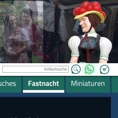
Zum Ware
WhatsApp
isches
Fastnacht
Miniaturen