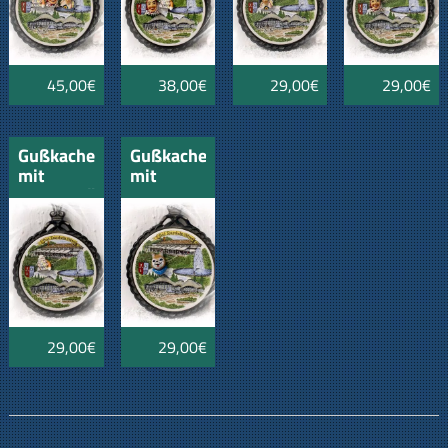
mit
mit
mit Narro
mit
Mäskle
Mäskle
Salzgeist
45,00€
38,00€
29,00€
29,00€
Gußkachel
Gußkachel
mit
mit
Narrenmäskle
Porzellan
"Salzhansel"
Motiv
Bad
"Bad
Dürrheim
Dürheim"
mit
Eichhörnle
29,00€
29,00€