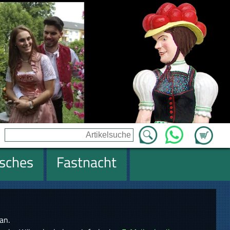
Zum Ware
WhatsApp
isches
Fastnacht
an.