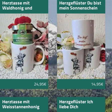
Herztasse mit
Herzgeflüster Du bist
Waldhonig und
mein Sonnenschein
Bollenhut 250gr
24,95€
14,95€
Herztasse mit
Herzgeflüster Ich
Weisstannenhonig
liebe Dich
und Bollenhut 250gr