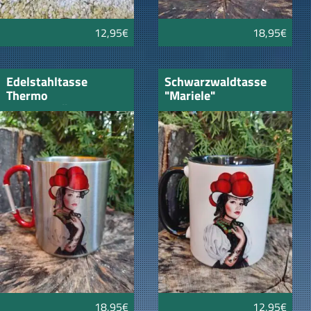
12,95€
18,95€
Edelstahltasse
Schwarzwaldtasse
Thermo
"Mariele"
Schwarzwälderin
schwarz/weiss
18,95€
12,95€