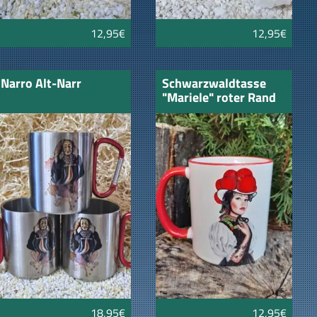
12,95€
12,95€
Narro Alt-Narr
Schwarzwaldtasse
"Mariele" roter Rand
18,95€
12,95€