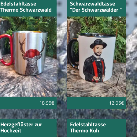
Edelstahltasse
Schwarzwaldtasse
Thermo Schwarzwald
"Der Schwarzwälder "
Hirsch mit Bollenhut
schwarzer Rand
18,95€
12,95€
Herzgeflüster zur
Edelstahltasse
Hochzeit
Thermo Kuh