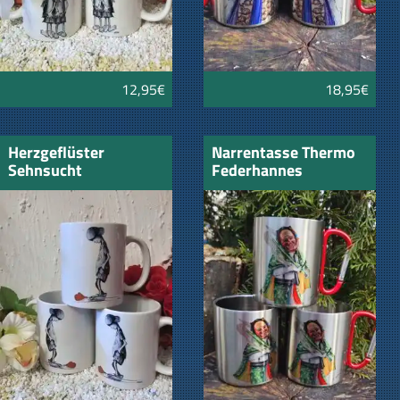
12,95€
18,95€
Herzgeflüster
Narrentasse Thermo
Sehnsucht
Federhannes