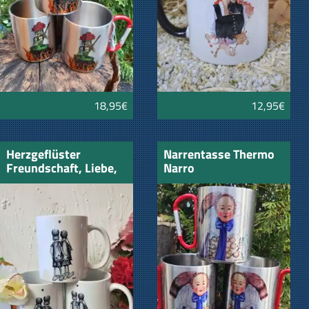
18,95€
12,95€
Herzgeflüster
Narrentasse Thermo
Freundschaft, Liebe,
Narro
Verlobung