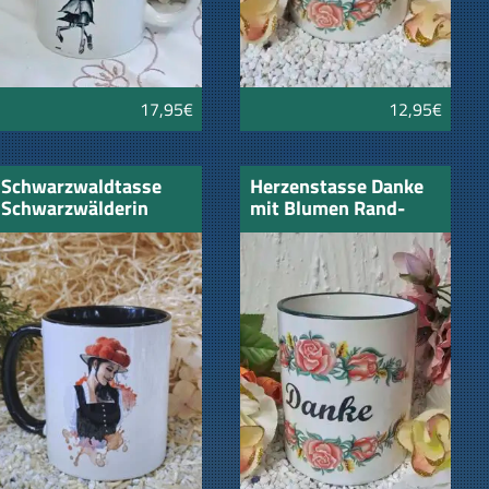
17,95€
12,95€
Schwarzwaldtasse
Herzenstasse Danke
Schwarzwälderin
mit Blumen Rand-
innen schwarz
Henkel blau
schwarzer Henkel