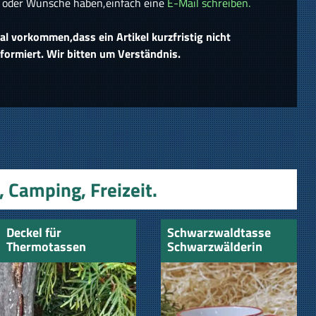
n oder Wünsche haben,einfach eine
E-Mail schreiben.
 vorkommen,dass ein Artikel kurzfristig nicht
informiert. Wir bitten um Verständnis.
 Camping, Freizeit.
Deckel für
Schwarzwaldtasse
Thermotassen
Schwarzwälderin
roter Rand roter
Henkel