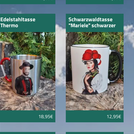
Edelstahltasse
Schwarzwaldtasse
Thermo
"Mariele" schwarzer
Schwarzwälder
Rand
18,95€
12,95€