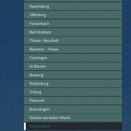
Ravensburg
Offenburg
Fessenbach
Bad Waldsee
Titisee- Neustadt
Bärental - Titisee
Fischingen
St.Blasien
Boxberg
Rottenburg
Triberg
Peterzell
Bräunlingen
Stetten am kalten Markt
Gengenbach