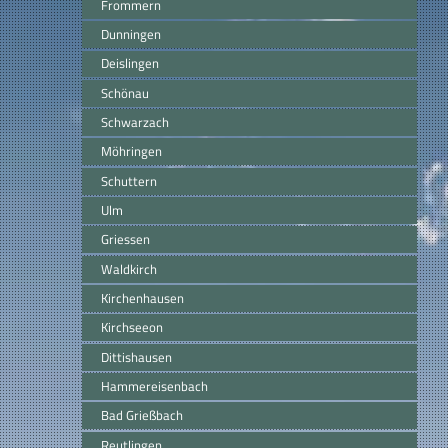
Frommern
Dunningen
Deislingen
Schönau
Schwarzach
Möhringen
Schuttern
Ulm
Griessen
Waldkirch
Kirchenhausen
Kirchseeon
Dittishausen
Hammereisenbach
Bad Grießbach
Reutlingen