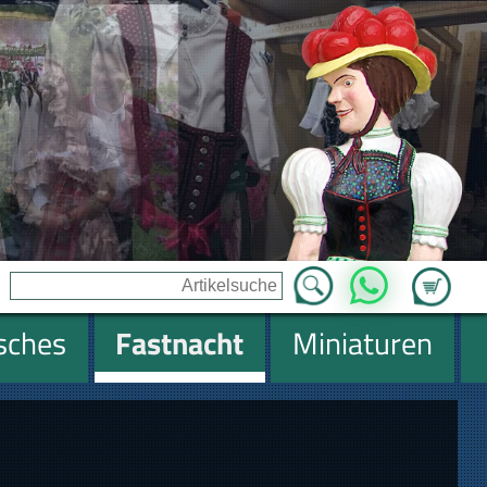
Zum Ware
WhatsApp
isches
Fastnacht
Miniaturen