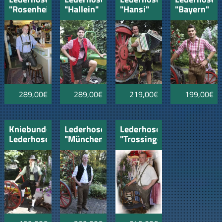
"Rosenheim"
"Hallein"
"Hansi"
"Bayern"
rehbraun
289,00€
289,00€
219,00€
199,00€
Kniebund-
Lederhose
Lederhose
Lederhose
"München"
"Trossingen"
"Kufstein"
dunkelbraun