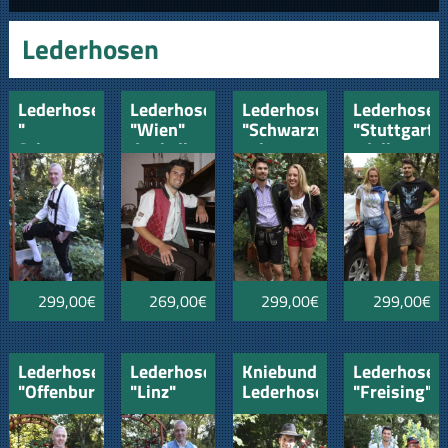
Lederhosen
Lederhose
Lederhose
Lederhose
Lederhose
"
"Wien"
"Schwarzwald"
"Stuttgart"
Schwarzwald
dunkelbraun
schwarz
edelbraun
" schwarz
299,00€
269,00€
299,00€
299,00€
Lederhose
Lederhose
Kniebund-
Lederhose
"Offenburg"
"Linz"
Lederhose
"Freising"
rehbraun
"Chimsee"
braun