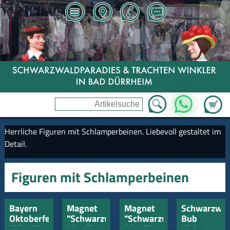
Zum Wa
WhatsApp
Herrliche Figuren mit Schlamperbeinen. Liebevoll gestaltet im
Detail.
Figuren mit Schlamperbeinen
Bayern
Magnet
Magnet
Schwarzwal
Oktoberfest
"Schwarzwald"
"Schwarzwald-
Bub
"Dirndl"
Dirndlpaar
Dirndl"
"Fritz"