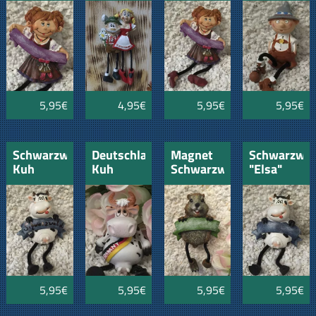
Marie
und
Seppi
5,95€
4,95€
5,95€
5,95€
Schwarzwald-
Deutschland
Magnet
Schwarzwa
Kuh
Kuh
Schwarzwald
"Elsa"
Bieber
"Eugen"
5,95€
5,95€
5,95€
5,95€