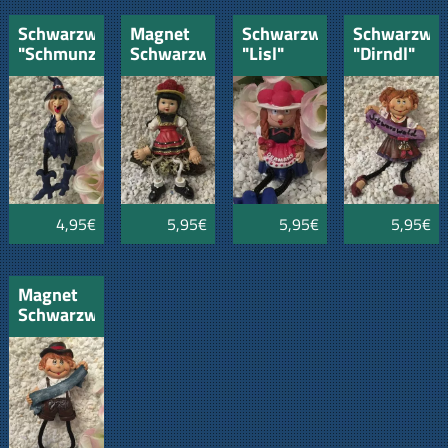
Schwarzwälder
Magnet
Schwarzwaldmädl
Schwarzwäl
"Schmunzelhexe"
Schwarzwald
"Lisl"
"Dirndl"
"Mariele"
4,95€
5,95€
5,95€
5,95€
Magnet
Schwarzwald
"Seppel"