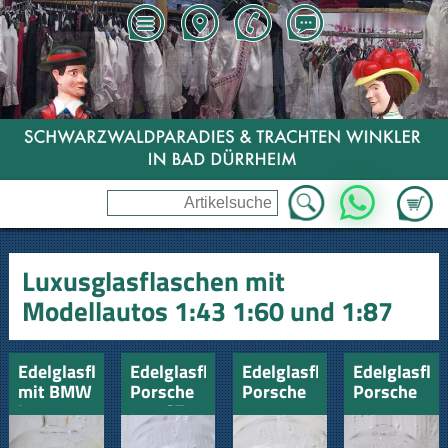
Zum Wa
WhatsApp
Luxusglasflaschen mit
Modellautos 1:43 1:60 und 1:87
Edelglasflasche
Edelglasflasche
Edelglasflasche
Edelglasfla
mit BMW
Porsche
Porsche
Porsche
Isetta
911 GT2
911
911
mit
Turbo
Turbo