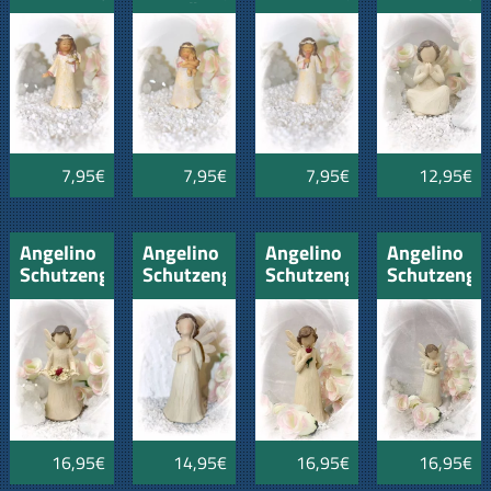
mit
mit Bär
mit Rose
beetend
Friedenstaube
7,95€
7,95€
7,95€
12,95€
Angelino
Angelino
Angelino
Angelino
Schutzengel
Schutzengel
Schutzengel
Schutzenge
Blumengruß
Hand
mit roter
mit Kerze
aufs Herz
Rose
16,95€
14,95€
16,95€
16,95€