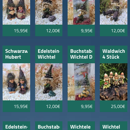
Eichel
15,95€
12,00€
9,95€
12,00€
Schwarzwaldgnome
Edelstein-
Buchstaben
Waldwichte
Hubert
Wichtel
Wichtel D
4 Stück
und
"Aventurin"
"Loisl"
Jasmiene
Krebs
15,95€
12,00€
9,95€
25,00€
Edelstein-
Buchstaben
Wichtele
Wichtel