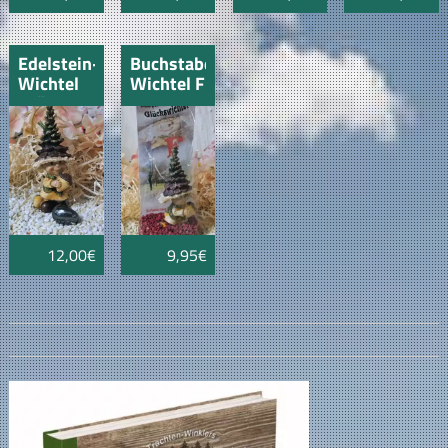
Edelstein-
Buchstaben
Wichtel
Wichtel F
"Hämatit"
"Loisl"
Skorpion
12,00€
9,95€