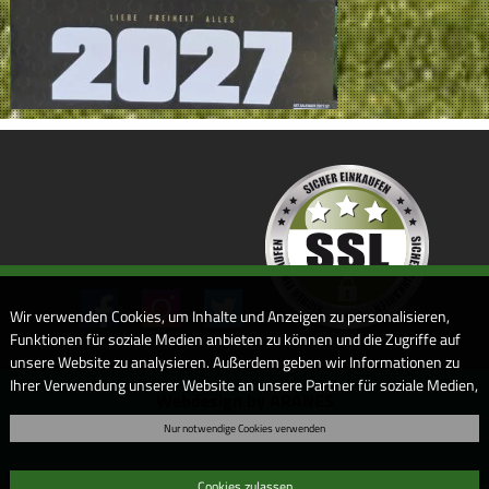
Wir verwenden Cookies, um Inhalte und Anzeigen zu personalisieren,
Funktionen für soziale Medien anbieten zu können und die Zugriffe auf
unsere Website zu analysieren. Außerdem geben wir Informationen zu
Ihrer Verwendung unserer Website an unsere Partner für soziale Medien,
Webdesign by ARANES
Werbung und Analysen weiter. Unsere Partner führen diese
Nur notwendige Cookies verwenden
Informationen möglicherweise mit weiteren Daten zusammen, die Sie
ihnen bereitgestellt haben oder die sie im Rahmen Ihrer Nutzung der
Dienste gesammelt haben. Sofern Sie uns Ihre Einwilligung geben,
Cookies zulassen