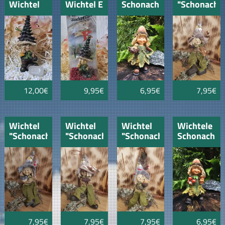
Wichtel
Wichtel E
Schonach
"Schonach"
"Bergkristall"
"Seppl"
mit Vogel
mit
Löwe
Eichhörnch
Kantensitze
12,00€
9,95€
6,95€
7,95€
Wichtel
Wichtel
Wichtel
Wichtele
"Schonach"
"Schonach"
"Schonach"
Schonach
mit Vogel
mit
mit
mit
Kantensitzer
Zapfen
Eichel
Eichhörnle
Kantensitzer
Kantensitzer
7,95€
7,95€
7,95€
6,95€