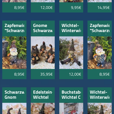
8,95€
12,00€
9,95€
14,95€
Zapfenwichtel
Gnome
Wichtel-
Zapfenwich
"Schwarzwald"
Schwarzwälder
Winterwichtel
"Schwarzwa
Musiker
mit
der Chef
Wichtele
Schlitten
und
Zapfen
8,95€
35,95€
12,00€
8,95€
Schwarzwald
Edelstein-
Buchstaben
Wichtel-
Gnom
Wichtel
Wichtel C
Winterwich
Ehepaar
"Amethyst"
"Seppl "
mit
Fische
Schlitten
und