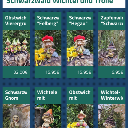
Schwarzwald Wichtel und Trolle
Obstwichtele
Schwarzwaldwichtel
Schwarzwaldwichtel
Zapfenwich
Vierergruppe
"Felberg"
"Hegau"
"Schwarzwa
mit
Eichel
32,00€
15,95€
15,95€
6,95€
Schwarzwald
Wichtele
Obstwichtele
Wichtel-
Gnom
mit
mit
Winterwich
"Schonach"
Eichelhut
Erdbeeren
mit
und zwei
Zapfen
Eicheln
und
verschneit
Baum