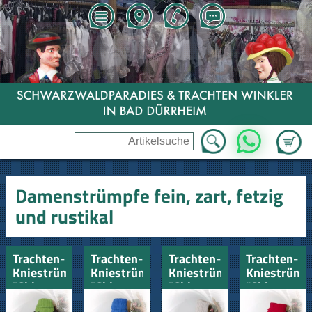
Zum Wa
WhatsApp
Damenstrümpfe fein, zart, fetzig
und rustikal
Trachten-
Trachten-
Trachten-
Trachten-
Kniestrümpfe
Kniestrümpfe
Kniestrümpfe
Kniestrümp
"Chiemsee"
"Chiemsee"
"Chiemsee"
"Chiemsee"
apfelgrün
blau
natur
rot