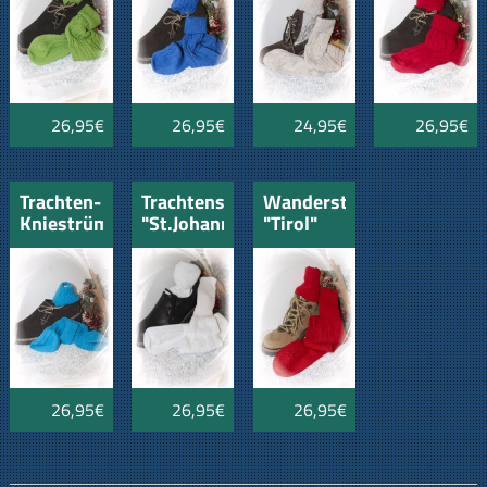
26,95€
26,95€
24,95€
26,95€
Trachten-
Trachtenstrumpf
Wanderstrumpf
Kniestrümpfe
"St.Johann"
"Tirol"
"Chiemsee"
Musikerstrumpf
rot
türkis
lang
26,95€
26,95€
26,95€