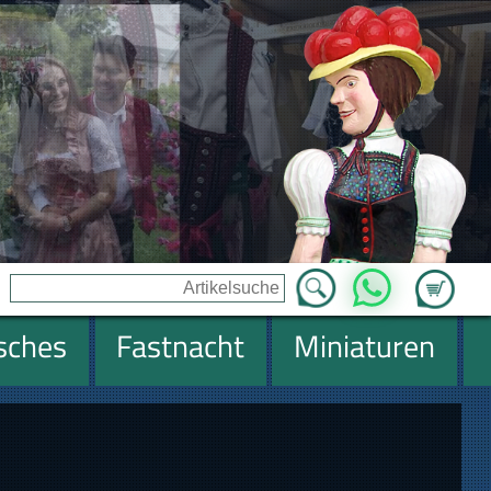
Zum Ware
WhatsApp
isches
Fastnacht
Miniaturen