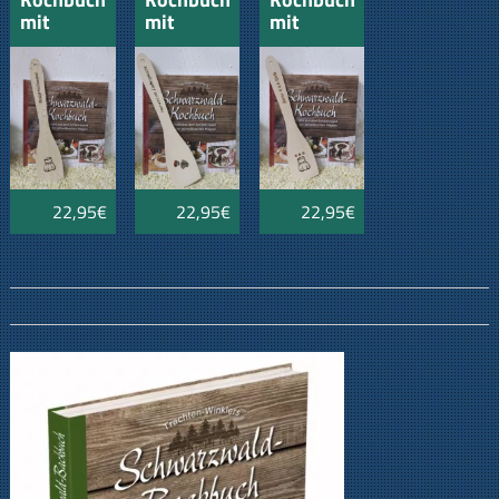
mit
mit
mit
Pfannenwender
Pfannenwender
Pfannenwender
"Bester
" Hier
"
Küchenchef
wird mit
Sterneküche
Liebe
"
gekocht"
22,95€
22,95€
22,95€