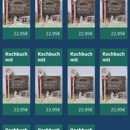
Bollenhut
Kuckucksuhr
Kirschkopf
schmeckt`s
Schwarzwald
am
Besten
22,95€
22,95€
22,95€
22,95€
Kochbuch
Kochbuch
Kochbuch
Kochbuch
mit
mit
mit
mit
Kochlöffel
Kochlöffel
Kochlöffel
Kochlöffel
- Sterne-
- Hier
- Mamma
- Queen
Koch
wird mit
kocht am
of the
Liebe
Besten
Kitchen
gekocht
22,95€
22,95€
22,95€
22,95€
Kochbuch
Kochbuch
Kochbuch