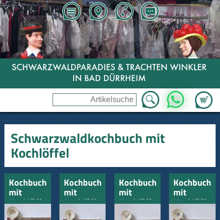
Zum Wa
WhatsApp
Schwarzwaldkochbuch mit
Kochlöffel
Kochbuch
Kochbuch
Kochbuch
Kochbuch
mit
mit
mit
mit
Kochlöffel
Kochlöffel
Kochlöffel
Kochlöffel
-
-
-
- Bei Oma