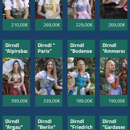
210,00€
269,00€
229,00€
269,00€
Dirndl
Dirndl "
Dirndl
Dirndl
"Alpirsbach"
Paris"
"Bodensee"
"Ammersee
mit
mit
mit
mit
Schürze
Schürze
Schürze
Schürze
399,00€
339,00€
189,00€
199,00€
Dirndl
Dirndl
Dirndl
Dirndl
"Argau"
"Berlin"
"Friedrichshafen"
"Gardasee"