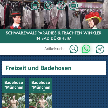
Zum Wa
WhatsApp
Freizeit und Badehosen
Badehose
Badehose
"München"
"München"
braun
dunkelbraun