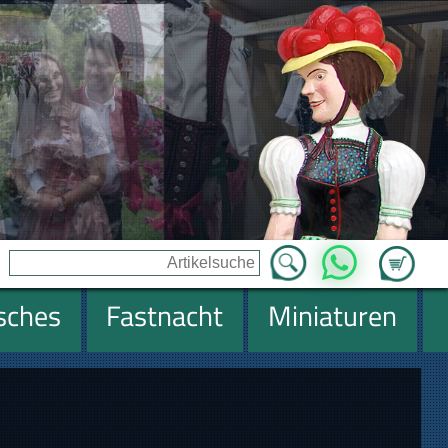
Zum Ware
WhatsApp
isches
Fastnacht
Miniaturen