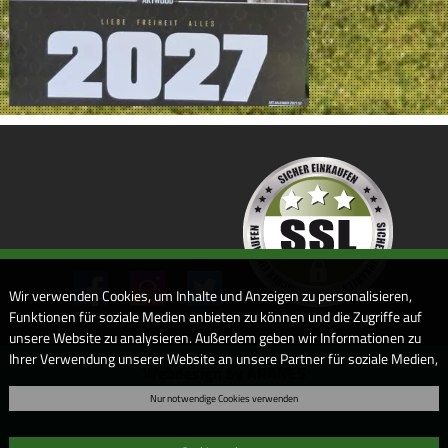
Wir verwenden Cookies, um Inhalte und Anzeigen zu personalisieren,
Funktionen für soziale Medien anbieten zu können und die Zugriffe auf
unsere Website zu analysieren. Außerdem geben wir Informationen zu
Ihrer Verwendung unserer Website an unsere Partner für soziale Medien,
Webdesign by ARANES
Werbung und Analysen weiter. Unsere Partner führen diese
Nur notwendige Cookies verwenden
Informationen möglicherweise mit weiteren Daten zusammen, die Sie
ihnen bereitgestellt haben oder die sie im Rahmen Ihrer Nutzung der
Dienste gesammelt haben. Sofern Sie uns Ihre Einwilligung geben,