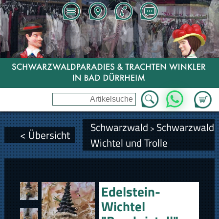
Zum Wa
WhatsApp
Schwarzwald
Schwarzwald
>
< Übersicht
Wichtel und Trolle
Edelstein-
Wichtel