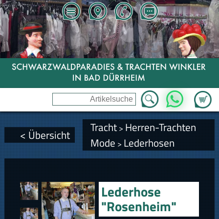
Zum Wa
WhatsApp
Tracht
Herren-Trachten
>
< Übersicht
Mode
Lederhosen
>
Lederhose
"Rosenheim"