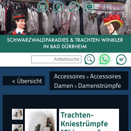
Zum Wa
WhatsApp
Accessoires
Accessoires
>
< Übersicht
Damen
Damenstrümpfe
>
Trachten-
Kniestrümpfe