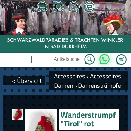
Zum Wa
WhatsApp
Accessoires
Accessoires
>
< Übersicht
Damen
Damenstrümpfe
>
Wanderstrumpf
"Tirol" rot