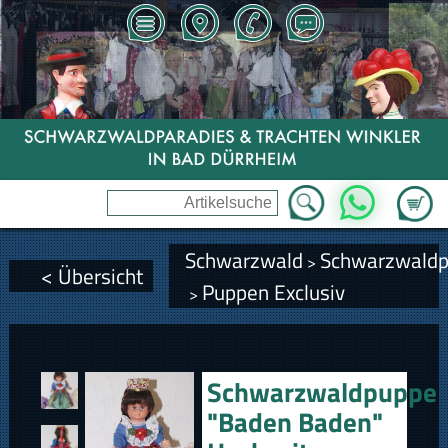
Zum Wa
WhatsApp
Schwarzwald
Schwarzwald
>
< Übersicht
Puppen Exclusiv
>
Schwarzwaldpuppe
"Baden Baden"