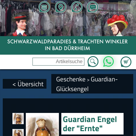
Zum Wa
WhatsApp
Geschenke
Guardian-
>
< Übersicht
Glücksengel
Guardian Engel
der "Ernte"