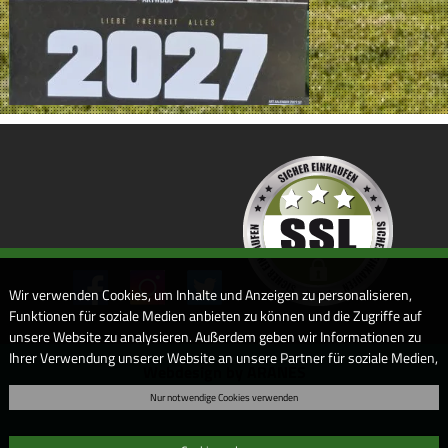
Wir verwenden Cookies, um Inhalte und Anzeigen zu personalisieren,
Funktionen für soziale Medien anbieten zu können und die Zugriffe auf
unsere Website zu analysieren. Außerdem geben wir Informationen zu
Ihrer Verwendung unserer Website an unsere Partner für soziale Medien,
Webdesign by ARANES
Werbung und Analysen weiter. Unsere Partner führen diese
Nur notwendige Cookies verwenden
Informationen möglicherweise mit weiteren Daten zusammen, die Sie
ihnen bereitgestellt haben oder die sie im Rahmen Ihrer Nutzung der
Dienste gesammelt haben. Sofern Sie uns Ihre Einwilligung geben,