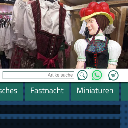
Zum Ware
WhatsApp
isches
Fastnacht
Miniaturen