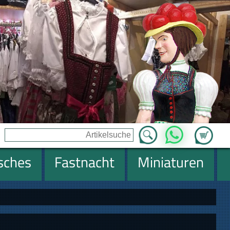
Zum Ware
WhatsApp
isches
Fastnacht
Miniaturen