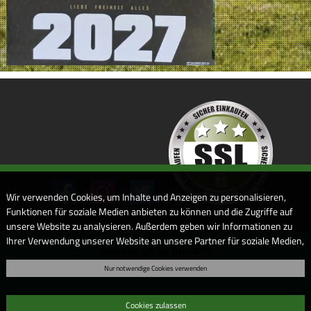
Wir verwenden Cookies, um Inhalte und Anzeigen zu personalisieren,
Funktionen für soziale Medien anbieten zu können und die Zugriffe auf
unsere Website zu analysieren. Außerdem geben wir Informationen zu
Ihrer Verwendung unserer Website an unsere Partner für soziale Medien,
Webdesign by ARANES
Werbung und Analysen weiter. Unsere Partner führen diese
Nur notwendige Cookies verwenden
Informationen möglicherweise mit weiteren Daten zusammen, die Sie
ihnen bereitgestellt haben oder die sie im Rahmen Ihrer Nutzung der
Dienste gesammelt haben. Sofern Sie uns Ihre Einwilligung geben,
Cookies zulassen