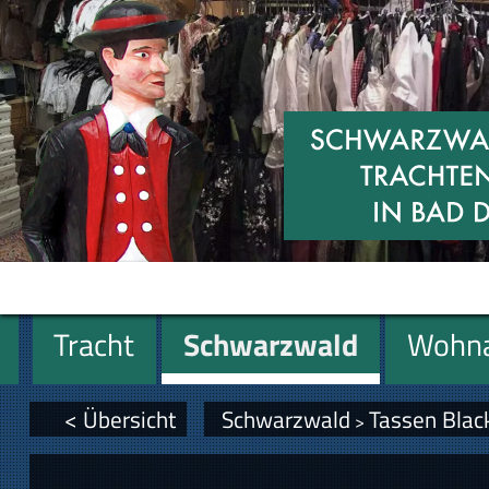
Tracht
Schwarzwald
Wohna
Miniaturen
Geschenke
< Übersicht
Schwarzwald
Tassen Blac
>