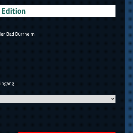
Edition
ler Bad Dürrheim
eingang