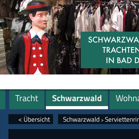
Tracht
Schwarzwald
Wohna
Miniaturen
Geschenke
< Übersicht
Schwarzwald
Serviettenri
>