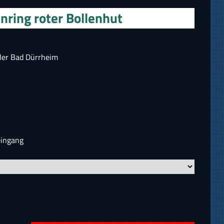
nring roter Bollenhut
ler Bad Dürrheim
eingang