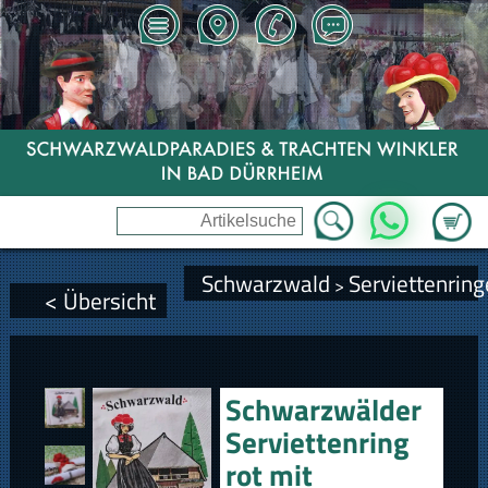
Zum Wa
WhatsApp
Schwarzwald
Serviettenring
>
< Übersicht
Schwarzwälder
Serviettenring
rot mit