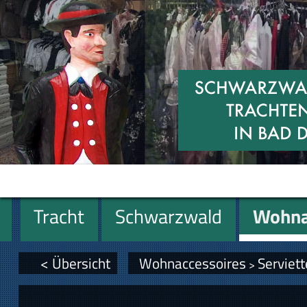
Tracht
Schwarzwald
Wohna
Miniaturen
Geschenke
< Übersicht
Wohnaccessoires
Serviet
>