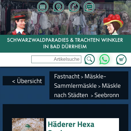
Zum Wa
WhatsApp
Fastnacht
Mäskle-
>
< Übersicht
Sammlermäskle
Mäskle
>
nach Städten
Seebronn
>
Häderer Hexa