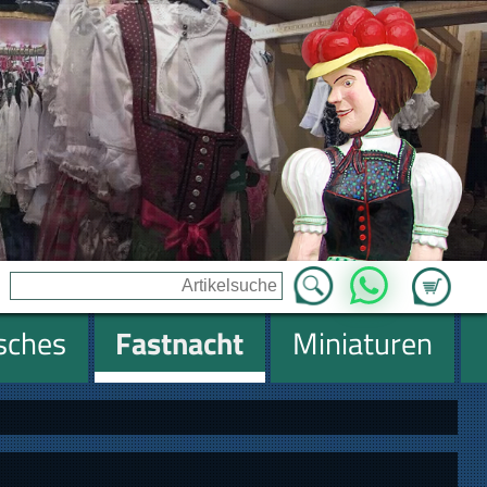
Zum Ware
WhatsApp
isches
Fastnacht
Miniaturen