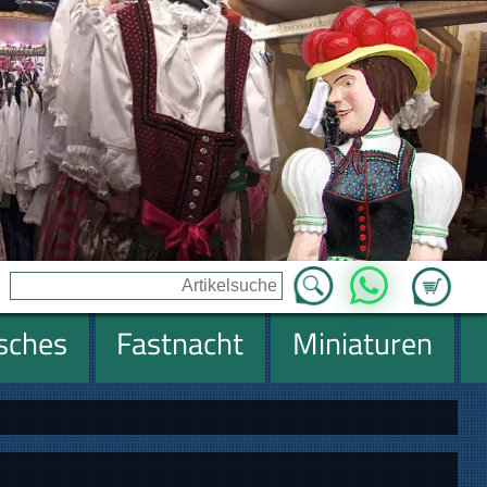
Zum Ware
WhatsApp
isches
Fastnacht
Miniaturen