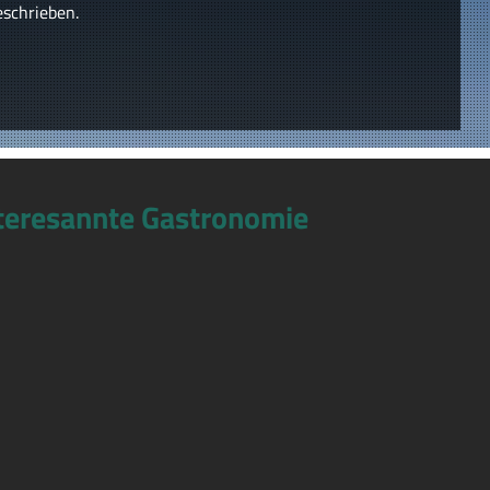
eschrieben.
teresannte Gastronomie