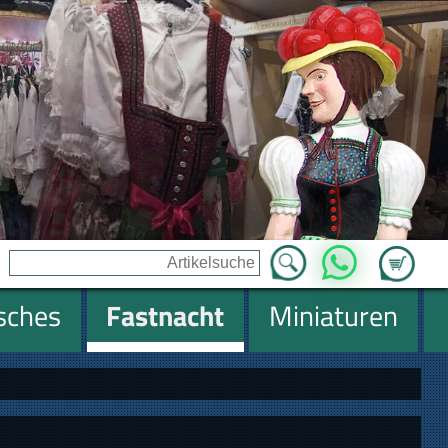
Zum Ware
WhatsApp
isches
Fastnacht
Miniaturen