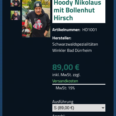
Hoody Nikolaus
mit Bollenhut
Hirsch
Artikelnummer:
HD1001
Hersteller:
Schwarzwaldspezialitäten
Winkler Bad Dürrheim
89,00 €
inkl. MwSt. zzgl.
Versandkosten
MwSt: 19%
Ausführung
Anzahl: