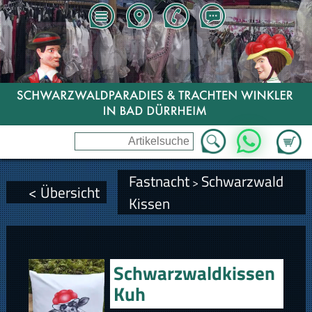
Zum Wa
WhatsApp
Fastnacht
Schwarzwald
>
< Übersicht
Kissen
Schwarzwaldkissen
Kuh