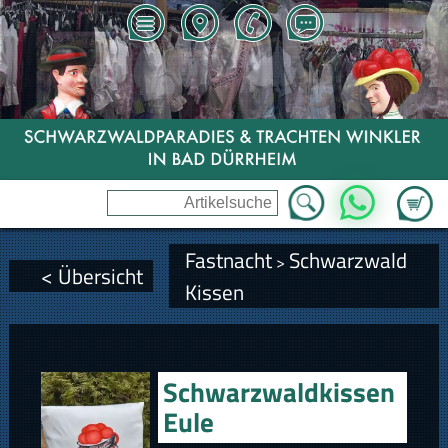
Zum Wa
WhatsApp
Fastnacht
Schwarzwald
>
< Übersicht
Kissen
Schwarzwaldkissen
Eule