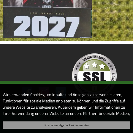
Wir verwenden Cookies, um Inhalte und Anzeigen zu personalisieren,
Funktionen für soziale Medien anbieten zu können und die Zugriffe auf
unsere Website zu analysieren. Außerdem geben wir Informationen zu
Ihrer Verwendung unserer Website an unsere Partner für soziale Medien,
Webdesign by ARANES
Werbung und Analysen weiter. Unsere Partner führen diese
Nur notwendige Cookies verwenden
Informationen möglicherweise mit weiteren Daten zusammen, die Sie
ihnen bereitgestellt haben oder die sie im Rahmen Ihrer Nutzung der