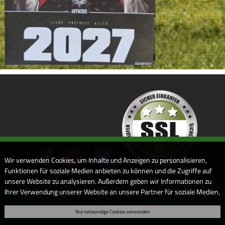
Wir verwenden Cookies, um Inhalte und Anzeigen zu personalisieren,
Funktionen für soziale Medien anbieten zu können und die Zugriffe auf
unsere Website zu analysieren. Außerdem geben wir Informationen zu
Ihrer Verwendung unserer Website an unsere Partner für soziale Medien,
Webdesign by ARANES
Werbung und Analysen weiter. Unsere Partner führen diese
Nur notwendige Cookies verwenden
Informationen möglicherweise mit weiteren Daten zusammen, die Sie
ihnen bereitgestellt haben oder die sie im Rahmen Ihrer Nutzung der