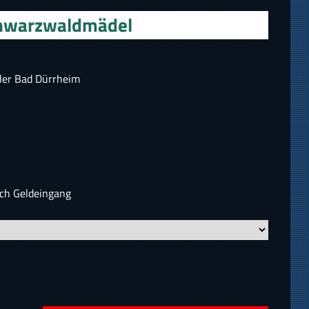
Schwarzwaldmädel
ler Bad Dürrheim
ach Geldeingang