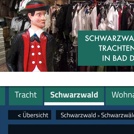
Tracht
Schwarzwald
Wohna
Miniaturen
Geschenke
< Übersicht
Schwarzwald
Schwarzwäld
>