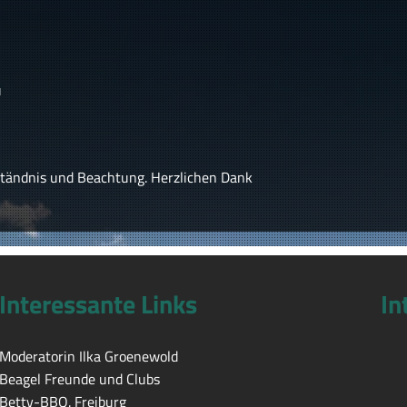
u
ständnis und Beachtung. Herzlichen Dank
Interessante Links
In
Moderatorin Ilka Groenewold
Beagel Freunde und Clubs
Betty-BBQ. Freiburg