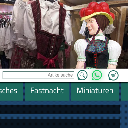
Zum Ware
WhatsApp
isches
Fastnacht
Miniaturen