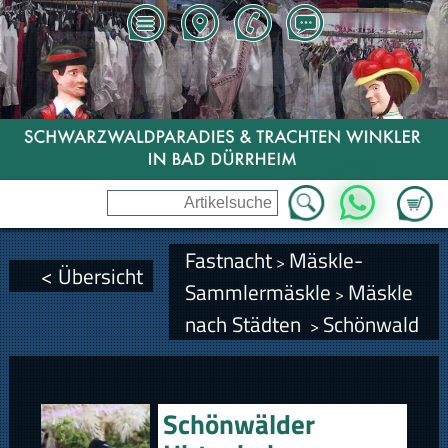
Zum Wa
WhatsApp
Fastnacht
Mäskle-
>
< Übersicht
Sammlermäskle
Mäskle
>
nach Städten
Schönwald
>
Schönwälder