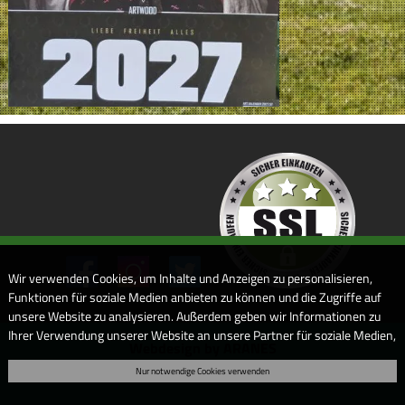
Wir verwenden Cookies, um Inhalte und Anzeigen zu personalisieren,
Funktionen für soziale Medien anbieten zu können und die Zugriffe auf
unsere Website zu analysieren. Außerdem geben wir Informationen zu
Ihrer Verwendung unserer Website an unsere Partner für soziale Medien,
Webdesign by ARANES
Werbung und Analysen weiter. Unsere Partner führen diese
Nur notwendige Cookies verwenden
Informationen möglicherweise mit weiteren Daten zusammen, die Sie
ihnen bereitgestellt haben oder die sie im Rahmen Ihrer Nutzung der