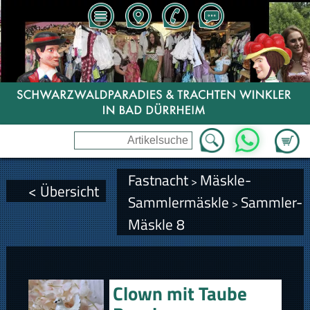
Zum Wa
WhatsApp
Fastnacht
Mäskle-
>
< Übersicht
Sammlermäskle
Sammler-
>
Mäskle 8
Clown mit Taube