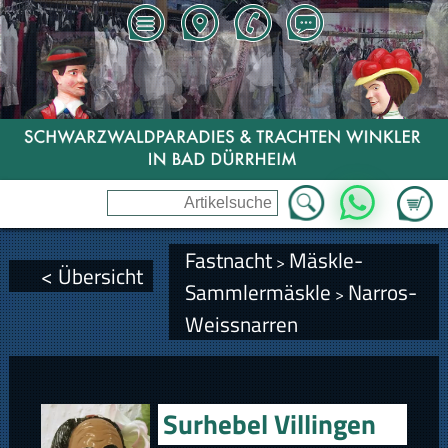
Zum Wa
WhatsApp
Fastnacht
Mäskle-
>
< Übersicht
Sammlermäskle
Narros-
>
Weissnarren
Surhebel Villingen